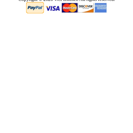
0.06427788734436