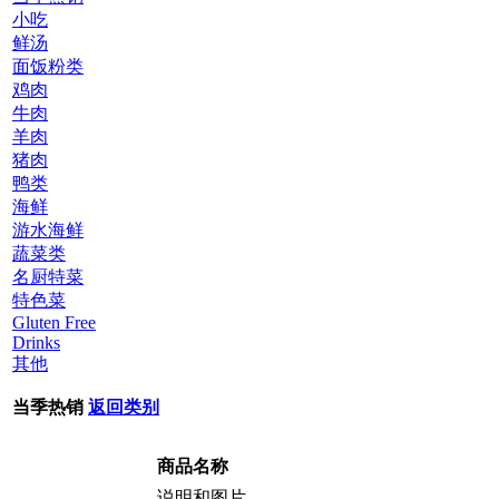
小吃
鲜汤
面饭粉类
鸡肉
牛肉
羊肉
猪肉
鸭类
海鲜
游水海鲜
蔬菜类
名厨特菜
特色菜
Gluten Free
Drinks
其他
当季热销
返回类别
商品名称
说明和图片