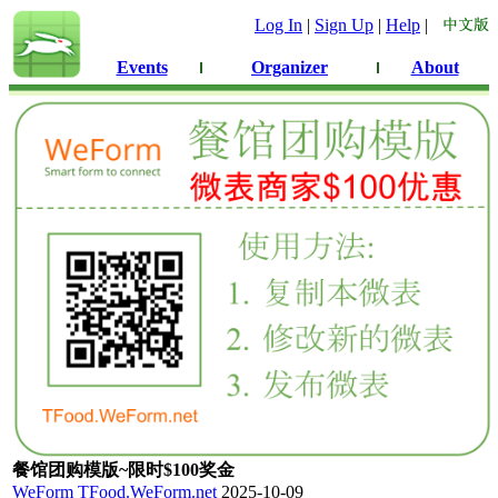
Log In
|
Sign Up
|
Help
|
Events
Organizer
About
餐馆团购模版~限时$100奖金
WeForm
TFood.WeForm.net
2025-10-09